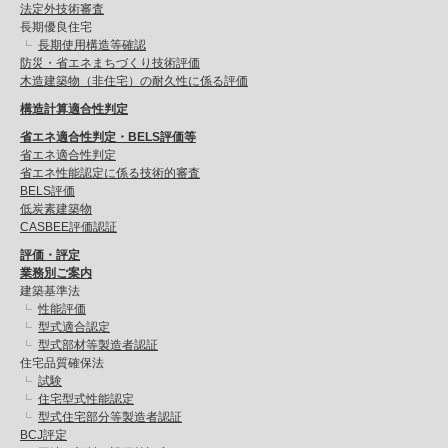
法定外技術審査
長期優良住宅
長期使用構造等確認
防災・省エネまちづくり技術評価
木造建築物（非住宅）の耐久性に係る評価
構造計算適合性判定
省エネ適合性判定・BELS評価等
省エネ適合性判定
省エネ性能認定に係る技術的審査
BELS評価
低炭素建築物
CASBEE評価認証
評価・評定
業務別ご案内
建築基準法
性能評価
型式適合認定
型式部材等製造者認証
住宅品質確保法
試験
住宅型式性能認定
型式住宅部分等製造者認証
BCJ評定