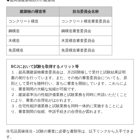
◆超高層建築物以外の建築物
建築物の構造等
担当委員会名称
コンクリート構造
コンクリート構造審査委員会
鋼構造
鋼構造審査委員会
木構造
木質構造審査委員会
免震構造
免震構造審査委員会
BCJにおいて試験を取得するメリット等
１．超高層建築物審査委員会は、月2回開催して受付と試験結果証明
書の発行を行っています。また、その他の審査委員会についても、原
則として受付を随時行い、直ちに審査を開始しています。これらによ
り、審査期間の大幅な短縮が可能です。
２．建築基準法の性能評価業務と試験業務を同時に申請いただくこと
により、審査の合理化がはかれます。
３．住宅性能評価業務と試験業務を同時一体的に実施することによ
り、審査期間の短縮、申請手続きの合理化が図れます。
住宅品質確保法－試験の審査に必要な書類等は、以下リンクから入手できま
す。