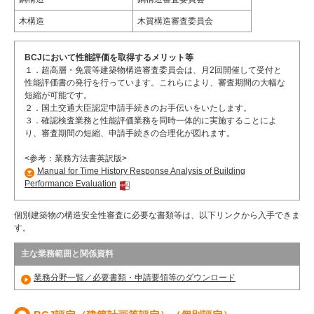
木構造
木質構造審査委員会
BCJにおいて性能評価を取得するメリット等
１．超高層・免震等建築物構造審査委員会は、月2回開催して受付と
性能評価書の発行を行っています。これらにより、審査期間の大幅な
短縮が可能です。
２．国土交通大臣認定申請手続きのお手伝いをいたします。
３．確認検査業務と性能評価業務を同時一体的に実施することによ
り、審査期間の短縮、申請手続きの合理化が図れます。
<参考：業務方法書英訳版>
Manual for Time History Response Analysis of Building
Performance Evaluation
個別建築物の構造安全性審査に必要な書類等は、以下リンクから入手できま
す。
主な業務範囲と関係資料
業務分野一覧／必要書類・申請要領等のダウンロード