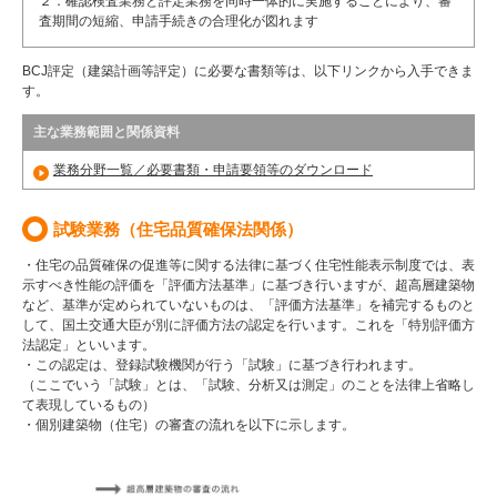
２．確認検査業務と評定業務を同時一体的に実施することにより、審
査期間の短縮、申請手続きの合理化が図れます
BCJ評定（建築計画等評定）に必要な書類等は、以下リンクから入手できま
す。
主な業務範囲と関係資料
業務分野一覧／必要書類・申請要領等のダウンロード
試験業務（住宅品質確保法関係）
・住宅の品質確保の促進等に関する法律に基づく住宅性能表示制度では、表
示すべき性能の評価を「評価方法基準」に基づき行いますが、超高層建築物
など、基準が定められていないものは、「評価方法基準」を補完するものと
して、国土交通大臣が別に評価方法の認定を行います。これを「特別評価方
法認定」といいます。
・この認定は、登録試験機関が行う「試験」に基づき行われます。
（ここでいう「試験」とは、「試験、分析又は測定」のことを法律上省略し
て表現しているもの）
・個別建築物（住宅）の審査の流れを以下に示します。