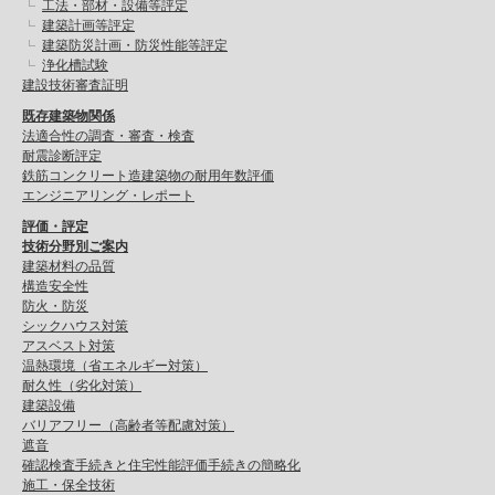
工法・部材・設備等評定
建築計画等評定
建築防災計画・防災性能等評定
浄化槽試験
建設技術審査証明
既存建築物関係
法適合性の調査・審査・検査
耐震診断評定
鉄筋コンクリート造建築物の耐用年数評価
エンジニアリング・レポート
評価・評定
技術分野別ご案内
建築材料の品質
構造安全性
防火・防災
シックハウス対策
アスベスト対策
温熱環境（省エネルギー対策）
耐久性（劣化対策）
建築設備
バリアフリー（高齢者等配慮対策）
遮音
確認検査手続きと住宅性能評価手続きの簡略化
施工・保全技術