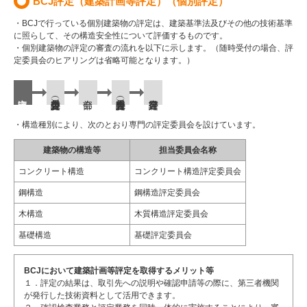
BCJ評定（建築計画等評定）（個別評定）
・BCJで行っている個別建築物の評定は、建築基準法及びその他の技術基準
に照らして、その構造安全性について評価するものです。
・個別建築物の評定の審査の流れを以下に示します。（随時受付の場合、評
定委員会のヒアリングは省略可能となります。）
・構造種別により、次のとおり専門の評定委員会を設けています。
建築物の構造等
担当委員会名称
コンクリート構造
コンクリート構造評定委員会
鋼構造
鋼構造評定委員会
木構造
木質構造評定委員会
基礎構造
基礎評定委員会
BCJにおいて建築計画等評定を取得するメリット等
１．評定の結果は、取引先への説明や確認申請等の際に、第三者機関
が発行した技術資料として活用できます。