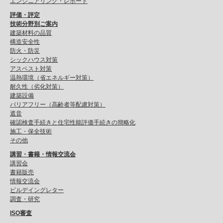
エンジニアリング・レポート
評価・評定
技術分野別ご案内
建築材料の品質
構造安全性
防火・防災
シックハウス対策
アスベスト対策
温熱環境（省エネルギー対策）
耐久性（劣化対策）
建築設備
バリアフリー（高齢者等配慮対策）
遮音
確認検査手続きと住宅性能評価手続きの簡略化
施工・保全技術
その他
講習・書籍・情報交流会
講習会
書籍販売
情報交流会
ビルデイングレター
調査・研究
ISO審査