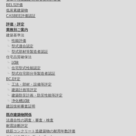
BELS評価
低炭素建築物
CASBEE評価認証
評価・評定
業務別ご案内
建築基準法
性能評価
型式適合認定
型式部材等製造者認証
住宅品質確保法
試験
住宅型式性能認定
型式住宅部分等製造者認証
BCJ評定
工法・部材・設備等評定
建築計画等評定
建築防災計画・防災性能等評定
浄化槽試験
建設技術審査証明
既存建築物関係
法適合性の調査・審査・検査
耐震診断評定
鉄筋コンクリート造建築物の耐用年数評価