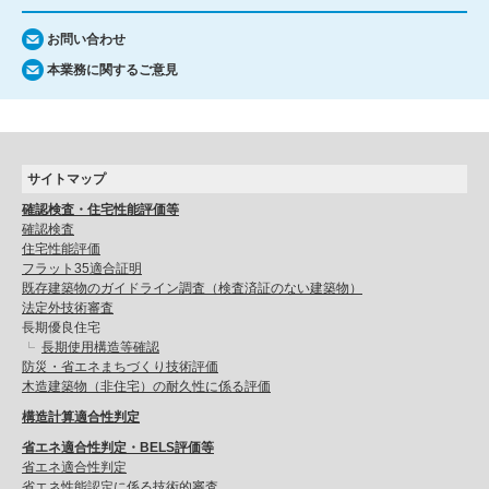
お問い合わせ
本業務に関するご意見
サイトマップ
確認検査・住宅性能評価等
確認検査
住宅性能評価
フラット35適合証明
既存建築物のガイドライン調査（検査済証のない建築物）
法定外技術審査
長期優良住宅
長期使用構造等確認
防災・省エネまちづくり技術評価
木造建築物（非住宅）の耐久性に係る評価
構造計算適合性判定
省エネ適合性判定・BELS評価等
省エネ適合性判定
省エネ性能認定に係る技術的審査