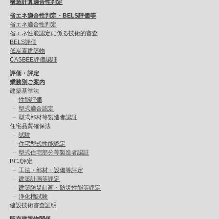
構造計算適合性判定
省エネ適合性判定・BELS評価等
省エネ適合性判定
省エネ性能認定に係る技術的審査
BELS評価
低炭素建築物
CASBEE評価認証
評価・評定
業務別ご案内
建築基準法
性能評価
型式適合認定
型式部材等製造者認証
住宅品質確保法
試験
住宅型式性能認定
型式住宅部分等製造者認証
BCJ評定
工法・部材・設備等評定
建築計画等評定
建築防災計画・防災性能等評定
浄化槽試験
建設技術審査証明