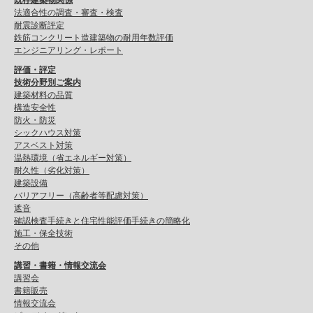
既存建築物関係
法適合性の調査・審査・検査
耐震診断評定
鉄筋コンクリート造建築物の耐用年数評価
エンジニアリング・レポート
評価・評定
技術分野別ご案内
建築材料の品質
構造安全性
防火・防災
シックハウス対策
アスベスト対策
温熱環境（省エネルギー対策）
耐久性（劣化対策）
建築設備
バリアフリー（高齢者等配慮対策）
遮音
確認検査手続きと住宅性能評価手続きの簡略化
施工・保全技術
その他
講習・書籍・情報交流会
講習会
書籍販売
情報交流会