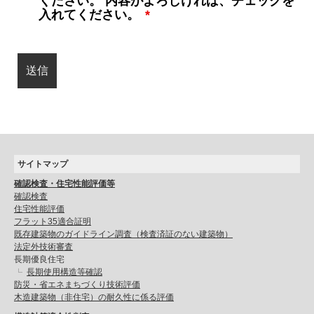
ください。 内容がよろしければ、チェックを
入れてください。
*
サイトマップ
確認検査・住宅性能評価等
確認検査
住宅性能評価
フラット35適合証明
既存建築物のガイドライン調査（検査済証のない建築物）
法定外技術審査
長期優良住宅
長期使用構造等確認
防災・省エネまちづくり技術評価
木造建築物（非住宅）の耐久性に係る評価