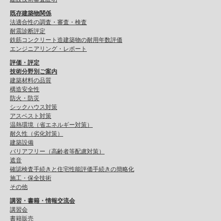
既存建築物関係
法適合性の調査・審査・検査
耐震診断評定
鉄筋コンクリート造建築物の耐用年数評価
エンジニアリング・レポート
評価・評定
技術分野別ご案内
建築材料の品質
構造安全性
防火・防災
シックハウス対策
アスベスト対策
温熱環境（省エネルギー対策）
耐久性（劣化対策）
建築設備
バリアフリー（高齢者等配慮対策）
遮音
確認検査手続きと住宅性能評価手続きの簡略化
施工・保全技術
その他
講習・書籍・情報交流会
講習会
書籍販売