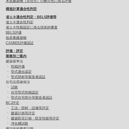
木造建築物（非住宅）の耐久性に係る評価
構造計算適合性判定
省エネ適合性判定・BELS評価等
省エネ適合性判定
省エネ性能認定に係る技術的審査
BELS評価
低炭素建築物
CASBEE評価認証
評価・評定
業務別ご案内
建築基準法
性能評価
型式適合認定
型式部材等製造者認証
住宅品質確保法
試験
住宅型式性能認定
型式住宅部分等製造者認証
BCJ評定
工法・部材・設備等評定
建築計画等評定
建築防災計画・防災性能等評定
浄化槽試験
建設技術審査証明