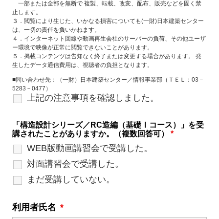
一部または全部を無断で 複製、転載、改変、配布、販売などを固く禁
止します。
３．閲覧により生じた、いかなる損害についても(一財)日本建築センター
は、一切の責任を負いかねます。
４．インターネット回線や動画再生会社のサーバーの負荷、その他ユーザ
ー環境で映像が正常に閲覧できないことがあります。
５．掲載コンテンツは告知なく終了または変更する場合があります。 発
生したデータ通信費用は、視聴者の負担となります。
■問い合わせ先：（一財）日本建築センター／情報事業部（ＴＥＬ：03－
5283－0477）
上記の注意事項を確認しました。
「構造設計シリーズ／RC造編（基礎Ⅰコース）」を受
講されたことがありますか。（複数回答可）
*
WEB版動画講習会で受講した。
対面講習会で受講した。
まだ受講していない。
利用者氏名
*