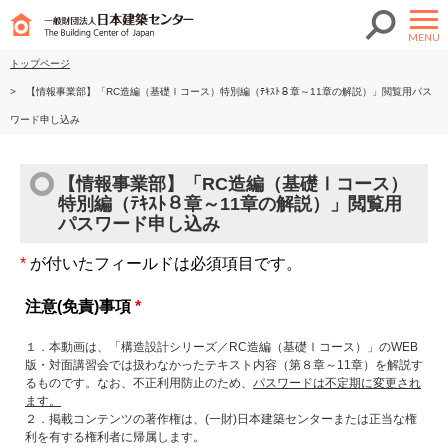
MENU
トップページ
>
【情報事業部】「RC造編（基礎Ⅰコース）特別編（ﾃｷｽﾄ８章～11章の解説）」閲覧用パス
ワード申し込み
【情報事業部】「RC造編（基礎Ⅰコース）
特別編（ﾃｷｽﾄ８章～11章の解説）」閲覧用
パスワード申し込み
*
が付いたフィールドは必須項目です。
注意(免責)事項
*
１．本動画は、「構造設計シリーズ／RC造編（基礎Ⅰコース）」のWEB
版・対面講習会では扱わなかったテキスト内容（第８章～11章）を解説す
るものです。なお、不正利用防止のため、
パスワードは不定期に変更され
ます。
２．掲載コンテンツの著作権は、(一財)日本建築センターまたは正当な権
利を有する権利者に帰属します。