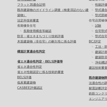
フラット35適合証明
性能評
既存建築物のガイドライン調査（検査済証のない建
型式適
築物）
型式部
法定外技術審査
住宅品質確
長期優良住宅
試験
長期使用構造等確認
住宅型
防災・省エネまちづくり技術評価
型式住
木造建築物（非住宅）の耐久性に係る評価
BCJ評定
工法・
構造計算適合性判定
建築計
建築防
省エネ適合性判定・BELS評価等
浄化槽
省エネ適合性判定
建設技術審
省エネ性能認定に係る技術的審査
BELS評価
既存建築物
低炭素建築物
法適合性の
CASBEE評価認証
耐震診断評
鉄筋コンク
エンジニア