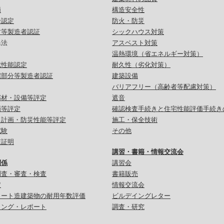
価
構造安全性
合認定
防火・防災
材等製造者認証
シックハウス対策
保法
アスベスト対策
温熱環境（省エネルギー対策）
式性能認定
耐久性（劣化対策）
宅部分等製造者認証
建築設備
バリアフリー（高齢者等配慮対策）
部材・設備等評定
遮音
画等評定
確認検査手続きと住宅性能評価手続き
災計画・防災性能等評定
施工・保全技術
試験
その他
査証明
講習・書籍・情報交流会
関係
講習会
調査・審査・検査
書籍販売
定
情報交流会
リート造建築物の耐用年数評価
ビルデイングレター
リング・レポート
調査・研究