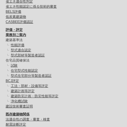
省エネ適合性判定
省エネ性能認定に係る技術的審査
BELS評価
低炭素建築物
CASBEE評価認証
評価・評定
業務別ご案内
建築基準法
性能評価
型式適合認定
型式部材等製造者認証
住宅品質確保法
試験
住宅型式性能認定
型式住宅部分等製造者認証
BCJ評定
工法・部材・設備等評定
建築計画等評定
建築防災計画・防災性能等評定
浄化槽試験
建設技術審査証明
既存建築物関係
法適合性の調査・審査・検査
耐震診断評定