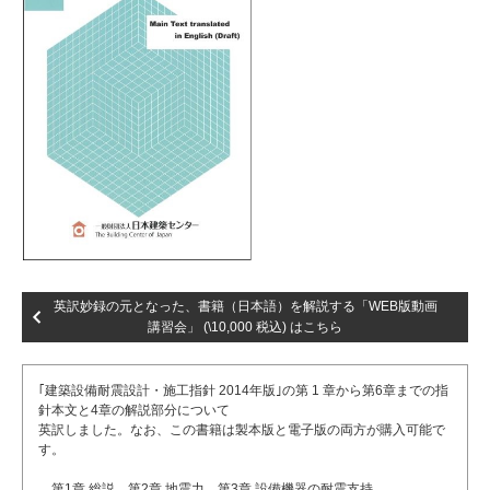
英訳妙録の元となった、書籍（日本語）を解説する「WEB版動画
講習会」 (\10,000 税込) はこちら
｢建築設備耐震設計・施工指針 2014年版｣の第 1 章から第6章までの指
針本文と4章の解説部分について
英訳しました。なお、この書籍は製本版と電子版の両方が購入可能で
す。
第1章 総説 第2章 地震力 第3章 設備機器の耐震支持