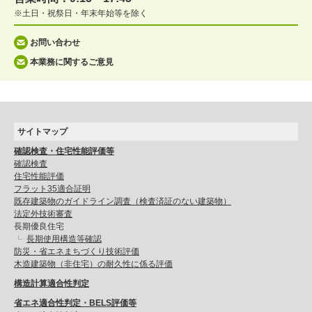
※土日・祝祭日・年末年始等を除く
お問い合わせ
本業務に関するご意見
サイトマップ
確認検査・住宅性能評価等
確認検査
住宅性能評価
フラット35適合証明
既存建築物のガイドライン調査（検査済証のない建築物）
法定外技術審査
長期優良住宅
長期使用構造等確認
防災・省エネまちづくり技術評価
木造建築物（非住宅）の耐久性に係る評価
構造計算適合性判定
省エネ適合性判定・BELS評価等