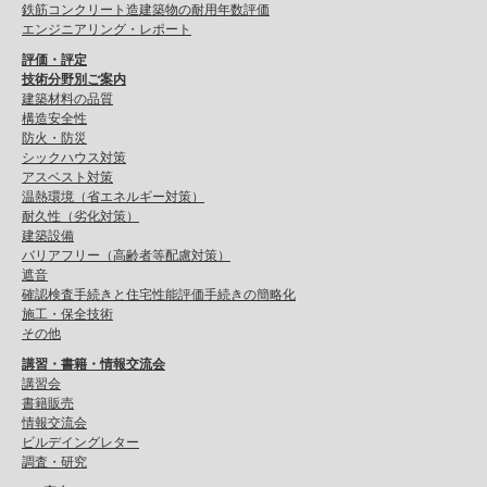
鉄筋コンクリート造建築物の耐用年数評価
エンジニアリング・レポート
評価・評定
技術分野別ご案内
建築材料の品質
構造安全性
防火・防災
シックハウス対策
アスベスト対策
温熱環境（省エネルギー対策）
耐久性（劣化対策）
建築設備
バリアフリー（高齢者等配慮対策）
遮音
確認検査手続きと住宅性能評価手続きの簡略化
施工・保全技術
その他
講習・書籍・情報交流会
講習会
書籍販売
情報交流会
ビルデイングレター
調査・研究