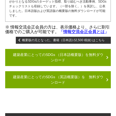
がかりとなるSDGsのターゲット指標、取り組むべき活動事例、SDGs
チェックリストも収録しています。（一部を除く。）を英訳し、公表
しました。日本語版および英語版の概要版の無料ダウンロードが可能
です。
※
情報交流会正会員の方は、表示価格より、さらに割引
価格でのご購入が可能です。
「
情報交流会正会員とは
」
概要版の元となった、書籍（日本語) (\2,500 税抜) はこちら
建築産業にとってのSDGs （日本語概要版）を無料ダウ
ンロード
建築産業にとってのSDGs （英語概要版）を 無料ダウ
ンロード