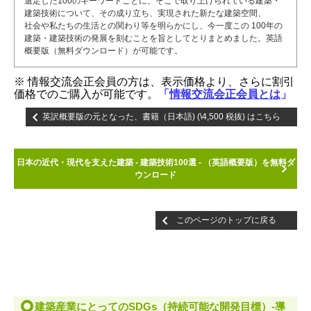
選定した100のキーワードごとに、そこで取り上げられている建築・
建築技術について、その成り立ち、実現された新たな建築空間、
社会や私たちの生活との関わり等を明らかにし、今一度この 100年の
建築・建築技術の発展を刻むことを旨としてとりまとめました。英語
概要版（無料ダウンロード）が可能です。
※
情報交流会正会員の方は、表示価格より、さらに割引
価格でのご購入が可能です。
「
情報交流会正会員とは
」
英訳概要版の元となった、書籍（日本語) (\4,500 税抜) はこちら
日本の近代・現代を支えた建築 - 建築技術100選 - （英語概要版）を無料ダ
ウンロード
このページのトップに戻る
建築産業にとってのSDGs（持続可能な開発目標）-導