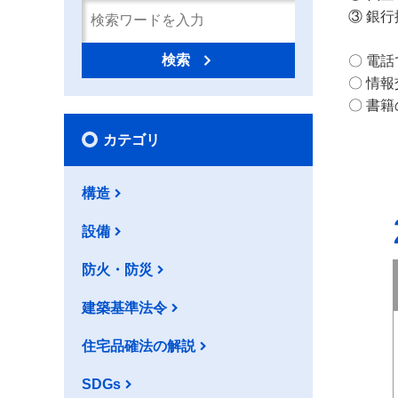
③ 銀
検索
〇 電
〇 情
〇 書
カテゴリ
構造
設備
防火・防災
建築基準法令
住宅品確法の解説
SDGs