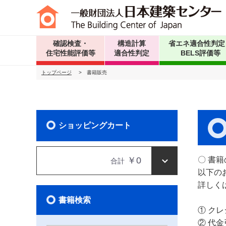
確認検査・
構造計算
省エネ適合性判定
住宅性能評価等
適合性判定
BELS評価等
トップページ
>
書籍販売
ショッピングカート
￥0
〇 書
合計
以下の
詳しく
書籍検索
① ク
② 代