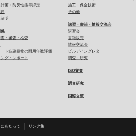
災計画・防災性能等評定
施工・保全技術
試験
その他
査証明
講習・書籍・情報交流会
関係
講習会
調査・審査・検査
書籍販売
定
情報交流会
リート造建築物の耐用年数評価
ビルデイングレター
リング・レポート
調査・研究
ISO審査
調査研究
国際交流
用にあたって
リンク集