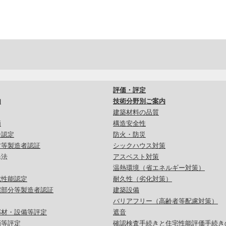
評価・評定
内
技術分野別ご案内
建築材料の品質
価
構造安全性
合認定
防火・防災
材等製造者認証
シックハウス対策
保法
アスベスト対策
温熱環境（省エネルギー対策）
式性能認定
耐久性（劣化対策）
宅部分等製造者認証
建築設備
バリアフリー（高齢者等配慮対策）
部材・設備等評定
遮音
画等評定
確認検査手続きと住宅性能評価手続き