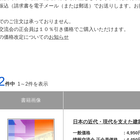
行振込（請求書を電子メール（または郵送）でお送りします。
話でのご注文は承っておりません。
報交流会の正会員は１０％引き価格でご購入いただけます。
籍の価格改定についての
お知らせ
2
件中
1～2件を表示
書籍画像
日本の近代・現代を支えた建築
一般価格
：
4,95
情報交流会 正会員価格
：
4,45