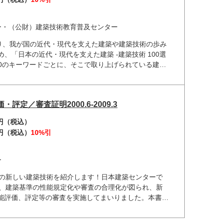
ー・（公財）建築技術教育普及センター
たり、我が国の近代・現代を支えた建築や建築技術の歩み
、「日本の近代・現代を支えた建築 -建築技術 100選
100のキーワードごとに、そこで取り上げられている建
立ち、実現された新たな建築空間、社会や私たちの生活
この 100年の建築・建築技術の発展を刻むことを旨と
版（無料ダウンロード）があります。書店、官報サービ
定／審査証明2000.6-2009.3
府建築家協同組合でお取り扱いしております。
0円（税込）
0円（税込）
10%引
ー
降の新しい建築技術を紹介します！日本建築センターで
降、建築基準の性能規定化や審査の合理化が図られ、新
能評価、評定等の審査を実施してまいりました。本書は
ーで性能評価・評定／技術審査証明を受けた新しい技術
関わる業務方法書も併せて掲載し、設計実務者や施工業