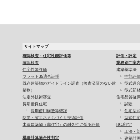
サイトマップ
確認検査・住宅性能評価等
評価・評定
確認検査
業務別ご案
住宅性能評価
建築基準法
フラット35適合証明
性能評
既存建築物のガイドライン調査（検査済証のない建
型式適
築物）
型式部
法定外技術審査
住宅品質確
長期優良住宅
試験
長期使用構造等確認
住宅型
防災・省エネまちづくり技術評価
型式住
木造建築物（非住宅）の耐久性に係る評価
BCJ評定
工法・
構造計算適合性判定
建築計