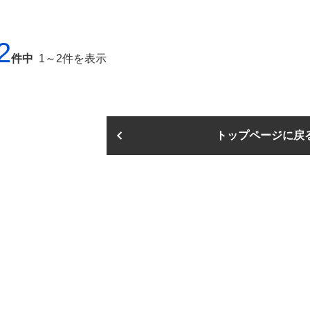
者をはじめ建築に関わるみなさま
店、官報サービスセンター、東京
ます。
2
件中
1～2件を表示
トップページに戻