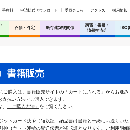
手数料
申請様式ダウンロード
委員会日程
アクセス
採用情報
・
講習・書籍・
評価・評定
既存建築物関係
ISO
情報交流会
書籍販売
籍のご購入は、書籍販売サイトの「カートに入れる」からお進み
お支払い方法でご購入できます。
は、
「ご購入方法」
をご覧ください。
レジットカード決済（領収証・納品書は書籍と一緒にお送りいた
金引換（ヤマト運輸の配送伝票が領収証となります。ご利用明