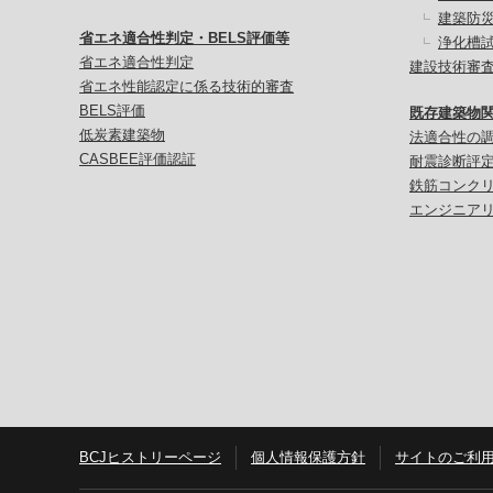
建築防
省エネ適合性判定・BELS評価等
浄化槽
省エネ適合性判定
建設技術審
省エネ性能認定に係る技術的審査
BELS評価
既存建築物
低炭素建築物
法適合性の
CASBEE評価認証
耐震診断評
鉄筋コンク
エンジニア
BCJヒストリーページ
個人情報保護方針
サイトのご利