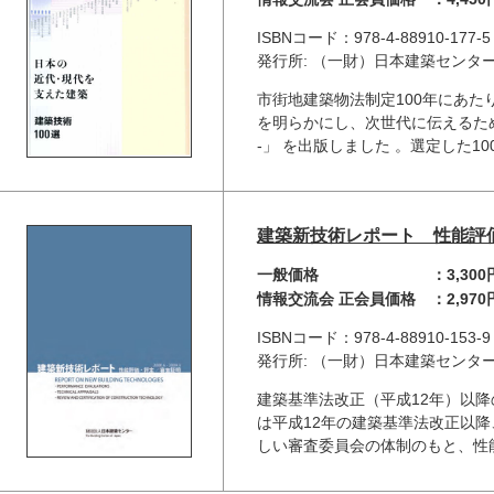
ISBNコード：978-4-88910-177-5
発行所: （一財）日本建築センタ
市街地建築物法制定100年にあ
を明らかにし、次世代に伝えるため
-」 を出版しました 。選定した
築・建築技術について、その成り
との関わり等を明らかにし、今一度
してとりまとめました。英語概要
建築新技術レポート 性能評価・評
スセンター、東京建築士会、大阪
一般価格
：
3,30
情報交流会 正会員価格
：
2,97
ISBNコード：978-4-88910-153-9
発行所: （一財）日本建築センタ
建築基準法改正（平成12年）以
は平成12年の建築基準法改正以
しい審査委員会の体制のもと、性
平成12年以降に日本建築センタ
を紹介するとともに、評価業務に