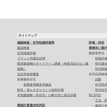
サイトマップ
確認検査・住宅性能評価等
評価・評定
確認検査
業務別ご案
住宅性能評価
建築基準法
フラット35適合証明
性能評
既存建築物のガイドライン調査（検査済証のない建
型式適
築物）
型式部
法定外技術審査
住宅品質確
長期優良住宅
試験
長期使用構造等確認
住宅型
防災・省エネまちづくり技術評価
型式住
木造建築物（非住宅）の耐久性に係る評価
BCJ評定
工法・
構造計算適合性判定
建築計