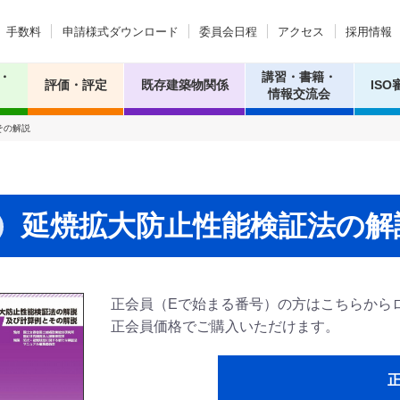
手数料
申請様式ダウンロード
委員会日程
アクセス
採用情報
・
講習・書籍・
評価・評定
既存建築物関係
ISO
情報交流会
その解説
延焼拡大防止性能検証法の解
正会員（Eで始まる番号）の方はこちらから
正会員価格でご購入いただけます。