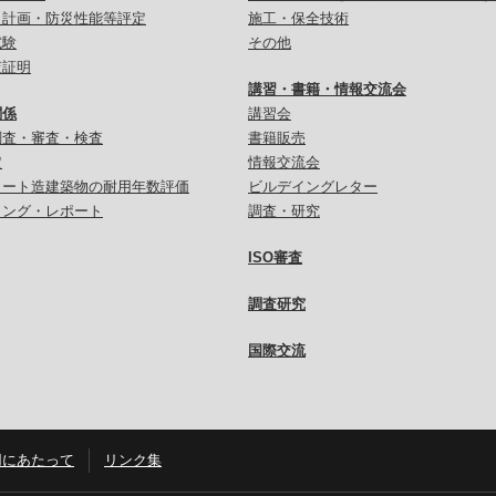
災計画・防災性能等評定
施工・保全技術
試験
その他
査証明
講習・書籍・情報交流会
関係
講習会
調査・審査・検査
書籍販売
定
情報交流会
リート造建築物の耐用年数評価
ビルデイングレター
リング・レポート
調査・研究
ISO審査
調査研究
国際交流
用にあたって
リンク集