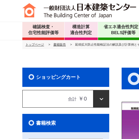
確認検査・
構造計算
省エネ適合性判定
住宅性能評価等
適合性判定
BELS評価等
トップページ
>
書籍販売
>
延焼拡大防止性能検証法の解説及び計算例と
ショッピングカート
￥0
合計
書籍検索