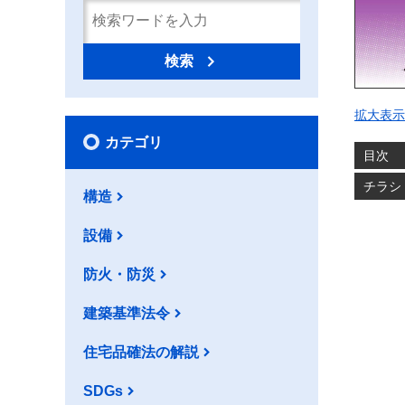
検索
拡大表示
カテゴリ
目次
チラシ
構造
設備
防火・防災
建築基準法令
住宅品確法の解説
SDGs