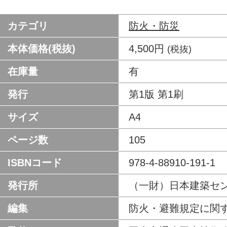
カテゴリ
防火・防災
本体価格(税抜)
4,500円
(税抜)
在庫量
有
発行
第1版 第1刷
サイズ
A4
ページ数
105
ISBNコード
978-4-88910-191-1
発行所
（一財）日本建築セ
編集
防火・避難規定に関