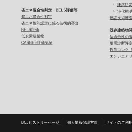
建築防
省エネ適合性判定・BELS評価等
浄化槽
省エネ適合性判定
建設技術審
省エネ性能認定に係る技術的審査
BELS評価
既存建築物
低炭素建築物
法適合性の
CASBEE評価認証
耐震診断評
鉄筋コンク
エンジニア
BCJヒストリーページ
個人情報保護方針
サイトのご利