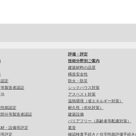
評価・評定
内
技術分野別ご案内
建築材料の品質
価
構造安全性
合認定
防火・防災
材等製造者認証
シックハウス対策
保法
アスベスト対策
温熱環境（省エネルギー対策）
式性能認定
耐久性（劣化対策）
宅部分等製造者認証
建築設備
バリアフリー（高齢者等配慮対策）
部材・設備等評定
遮音
画等評定
確認検査手続きと住宅性能評価手続き