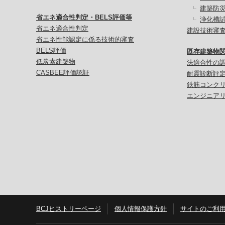
建築防
省エネ適合性判定・BELS評価等
浄化槽
省エネ適合性判定
建設技術審
省エネ性能認定に係る技術的審査
BELS評価
既存建築物
低炭素建築物
法適合性の
CASBEE評価認証
耐震診断評
鉄筋コンク
エンジニア
BCJヒストリーページ
個人情報保護方針
サイトのご利