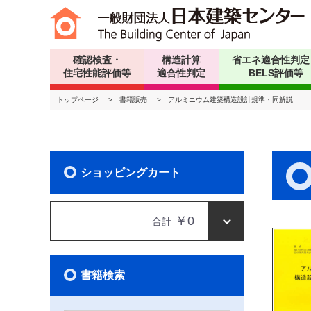
確認検査・
構造計算
省エネ適合性判定
住宅性能評価等
適合性判定
BELS評価等
トップページ
>
書籍販売
>
アルミニウム建築構造設計規準・同解説
ショッピングカート
￥0
合計
書籍検索