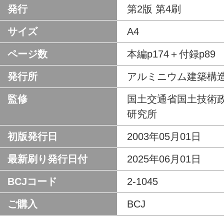
発行
第2版 第4刷
サイズ
A4
ページ数
本編p174＋付録p89
発行所
アルミニウム建築構
監修
国土交通省国土技術
研究所
初版発行日
2003年05月01日
最新刷り発行日付
2025年06月01日
BCJコード
2-1045
ご購入
BCJ