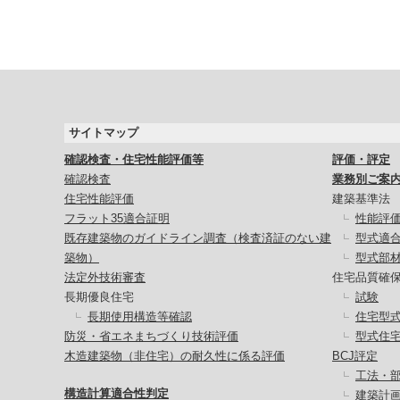
サイトマップ
確認検査・住宅性能評価等
評価・評定
確認検査
業務別ご案
住宅性能評価
建築基準法
フラット35適合証明
性能評
既存建築物のガイドライン調査（検査済証のない建
型式適
築物）
型式部
法定外技術審査
住宅品質確
長期優良住宅
試験
長期使用構造等確認
住宅型
防災・省エネまちづくり技術評価
型式住
木造建築物（非住宅）の耐久性に係る評価
BCJ評定
工法・
構造計算適合性判定
建築計