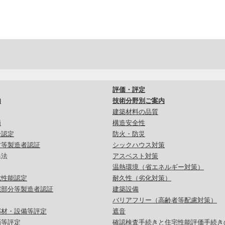
評価・評定
内
技術分野別ご案内
建築材料の品質
価
構造安全性
合認定
防火・防災
材等製造者認証
シックハウス対策
保法
アスベスト対策
温熱環境（省エネルギー対策）
式性能認定
耐久性（劣化対策）
宅部分等製造者認証
建築設備
バリアフリー（高齢者等配慮対策）
部材・設備等評定
遮音
画等評定
確認検査手続きと住宅性能評価手続き