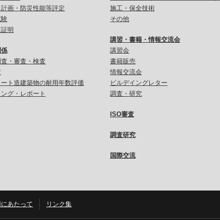
災計画・防災性能等評定
施工・保全技術
試験
その他
査証明
講習・書籍・情報交流会
関係
講習会
調査・審査・検査
書籍販売
定
情報交流会
リート造建築物の耐用年数評価
ビルデイングレター
リング・レポート
調査・研究
ISO審査
調査研究
国際交流
用にあたって
リンク集